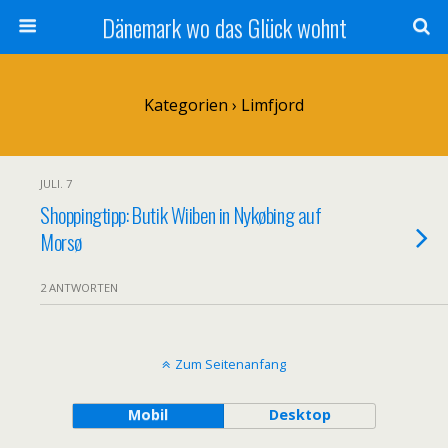
Dänemark wo das Glück wohnt
Kategorien ›
Limfjord
JULI. 7
Shoppingtipp: Butik Wiiben in Nykøbing auf
Morsø
2 ANTWORTEN
Zum Seitenanfang
Mobil
Desktop