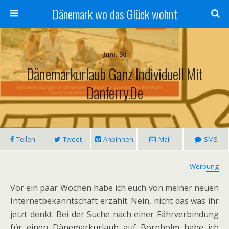
Dänemark wo das Glück wohnt
Juni. 30
Dänemarkurlaub Ganz Individuell Mit
Danferry.de
Teilen
Tweet
Anpinnen
Mail
SMS
Werbung
Vor ein paar Wochen habe ich euch von meiner neuen
Internetbekanntschaft erzählt. Nein, nicht das was ihr
jetzt denkt. Bei der Suche nach einer Fährverbindung
für einen Dänemarkurlaub auf Bornholm habe ich