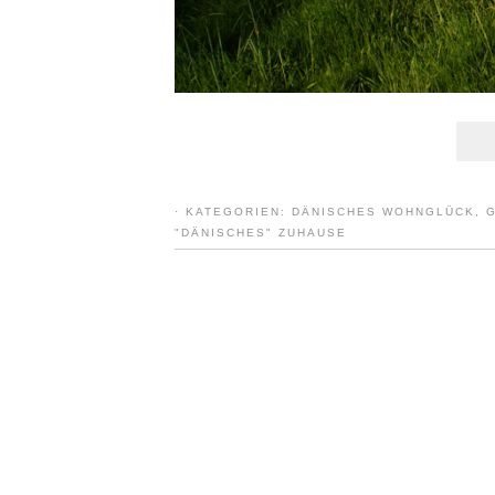
·
KATEGORIEN:
DÄNISCHES WOHNGLÜCK
,
"DÄNISCHES" ZUHAUSE