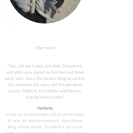
Über mich
"Hej, ich bin Linda, ich liebe Dänemark
und alles was damit zu tun hat und freue
mich sehr, dass Du meinen Blog besuchst.
Ich wünsche Dir ganz viel Freude beim
Lesen, Stöbern, Einrichten und Reisen.
Kærlig hilsen Linda"
Update:
Linda ist im Dezember 2016 verstorben.
Es war ihr Herzenswunsch, dass dieser
Blog online bleibt. So möchte sie euch,