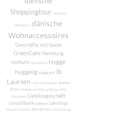
dänische
Shoppingtour
dänisches
dänische
Wohnglück
Wohnaccessoires
Geschäfte mit Seele
GreenGate
Hamburg
Hygge
Hofbutik
housedoctor
Ib
hyggelig
Hyggezeit
Laursen
Jeanne
Inspirationsquelle
D'arc Living
Jul
Kettrup Bjerge
Kilda
Lieblinsgeschäft
Kürbiszeit
Livsstilbutik
Lønstrup
Løkken
Norderney
Misses & Marbles
Nähanleitung