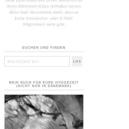
liebe Leserinnen und Leser, weiterhin an
ihrem Dänemark-Glück teilhaben lassen.
Bitte habt Verständnis dafür, dass es
keine Kommentar- oder E-Mail-
Möglichkeit mehr gibt.
SUCHEN UND FINDEN
MEIN BUCH FÜR EURE HYGGEZEIT
(NICHT NUR IN DÄNEMARK)