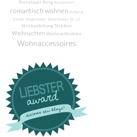
Prenzlauer Berg
Reiseführer
romantisch wohnen
Rubjerg
Knude
Skagenmaler
Sketchnotes
Sti 13
Strickanleitung
Stricken
Weihnachten
Weihnachtsdeko
Wohnaccessoires