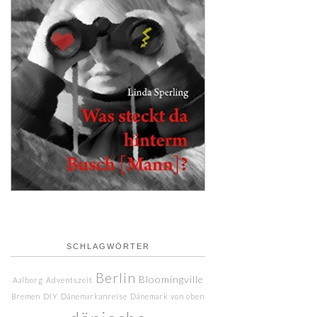
SCHLAGWÖRTER
Berlin
Bloomingville
Aalborg
Adventszeit
Bremen
DIY
Dänemarkanreise
Dänemark von oben