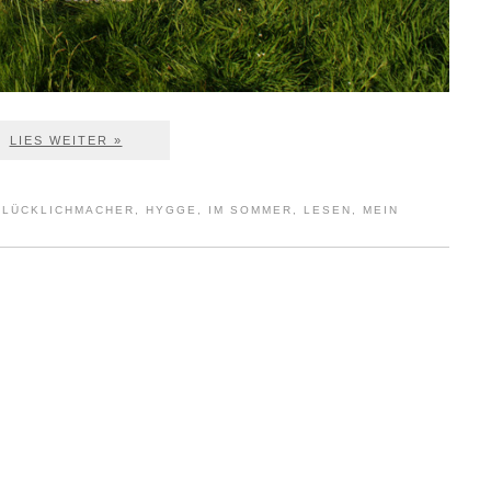
LIES WEITER »
GLÜCKLICHMACHER
,
HYGGE
,
IM SOMMER
,
LESEN
,
MEIN