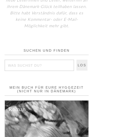
liebe Leserinnen und Leser, weiterhin an
ihrem Dänemark-Glück teilhaben lassen.
Bitte habt Verständnis dafür, dass es
keine Kommentar- oder E-Mail-
Möglichkeit mehr gibt.
SUCHEN UND FINDEN
MEIN BUCH FÜR EURE HYGGEZEIT
(NICHT NUR IN DÄNEMARK)