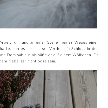
 Arbeit fuhr und an einer Stelle meines Weges einen
atte, sah es aus, als sei Verden ein Schloss in den
de Dom sah aus als säße er auf einem Wölkchen. Da
dem Nebel gar nicht böse sein.