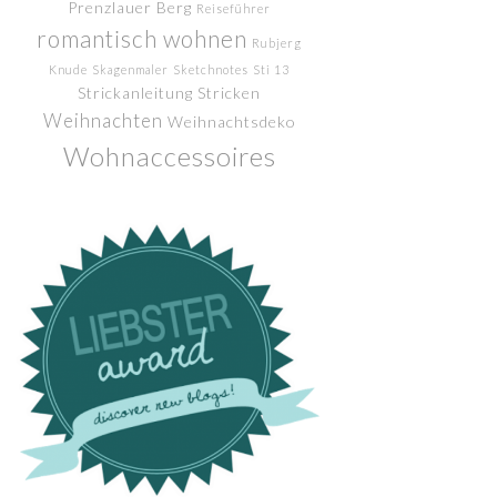
Prenzlauer Berg
Reiseführer
romantisch wohnen
Rubjerg
Knude
Skagenmaler
Sketchnotes
Sti 13
Strickanleitung
Stricken
Weihnachten
Weihnachtsdeko
Wohnaccessoires