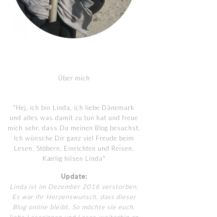
Über mich
"Hej, ich bin Linda, ich liebe Dänemark
und alles was damit zu tun hat und freue
mich sehr, dass Du meinen Blog besuchst.
Ich wünsche Dir ganz viel Freude beim
Lesen, Stöbern, Einrichten und Reisen.
Kærlig hilsen Linda"
Update:
Linda ist im Dezember 2016 verstorben.
Es war ihr Herzenswunsch, dass dieser
Blog online bleibt. So möchte sie euch,