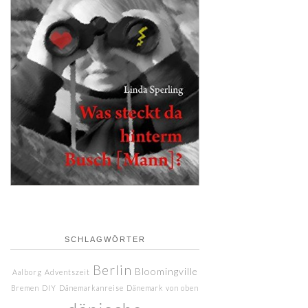
SCHLAGWÖRTER
Berlin
Bloomingville
Aalborg
Adventszeit
Bremen
DIY
Dänemarkanreise
Dänemark von oben