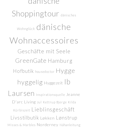
dänische
Shoppingtour
dänisches
dänische
Wohnglück
Wohnaccessoires
Geschäfte mit Seele
GreenGate
Hamburg
Hygge
Hofbutik
housedoctor
Ib
hyggelig
Hyggezeit
Laursen
Jeanne
Inspirationsquelle
D'arc Living
Jul
Kettrup Bjerge
Kilda
Lieblinsgeschäft
Kürbiszeit
Livsstilbutik
Lønstrup
Løkken
Norderney
Misses & Marbles
Nähanleitung